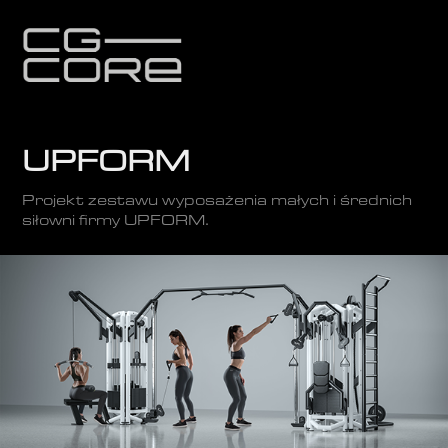
UPFORM
Projekt zestawu wyposażenia małych i średnich
siłowni firmy UPFORM.